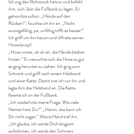
Ich zog den Rohrstock hervor und befahl 
ihm, sich über die Fußbank zu legen. Er 
gehorchte sofort. „Hände auf den 
Rücken!“, fauchte ich ihn an. „Nicht 
aussagefähig, pa, unfähig trifft es besser!“ 
Ich griff um ihn herum und öffnete seinen 
Hosenknopf.
„Hose runter, ah ah ah, die Hände bleiben 
hinten.“ Er versuchte sich die Hose so gut 
es ging herunter zu ziehen. Ich ging zum 
Schrank und griff nach einem Halsband 
und einer Kette. Damit trat ich vor ihn und 
legte ihm das Halsband an. Die Kette 
fixierte ich an der Fußbank.
„Ich wiederhole meine Frage: Wie viele 
Namen hast Du?“ „Herrin, das kann ich 
Dir nicht sagen.“ Meine Hand traf ihn. 
„Ich glaube, ich werde Dich langsam 
aufwärmen, ich werde den Schmerz 