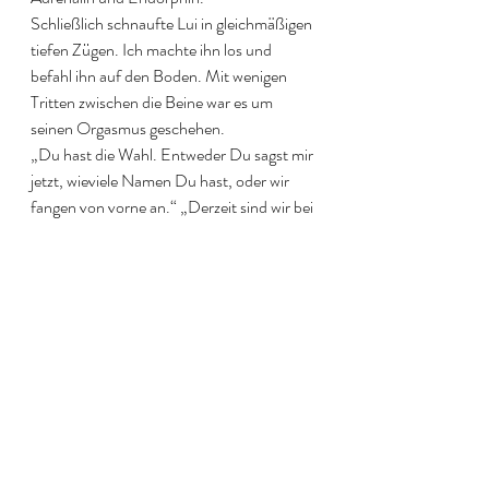
Schließlich schnaufte Lui in gleichmäßigen 
tiefen Zügen. Ich machte ihn los und 
befahl ihn auf den Boden. Mit wenigen 
Tritten zwischen die Beine war es um 
seinen Orgasmus geschehen.
„Du hast die Wahl. Entweder Du sagst mir 
jetzt, wieviele Namen Du hast, oder wir 
fangen von vorne an.“ „Derzeit sind wir bei 
34.000 Mädchennamen! Allerdings muss 
ich … . “ „Mädchen?“ , unterbrach ich ihn. 
„Du meinst Frauen.“
Ich neigte den Rohrstock in seine 
Richtung. „Und wie viele Hühnerfüße sind 
darunter?“
„Keiner!“ „Du lügst!“
Nunja, wie war das mit dem Beweis? Ohne 
PC und ohne Schlepplop konnte er das 
nur schwerlich. „Und die 34.000 werde 