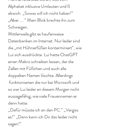
Alphabet inklusive Umlauten und ß 
abwich. „Sowas will ich nicht haben!“ 
„Aber … .“ Mein Blick brachte ihn zum 
Schweigen.
Mittlerweile gibt es haufenweise 
Datenbanken im Internet. Nur leider sind 
die „mit Hühnerfüßen konterminiert“, wie 
Lui sich ausdrückte. Lui hatte ChatGPT 
einen Makro schreiben lassen, der die 
Zellen mit Füßchen und auch alle 
doppelten Namen löschte. Allerdings 
 funktionierten die nur bei Microsoft und 
so war Lui leider an diesem Morgen nicht 
aussagefähig, wie viele Frauennamen er 
denn hatte.
„Dafür müsste ich an den PC.“ „Vergiss 
es!“ „Dann kann ich Dir das leider nicht 
sagen!“