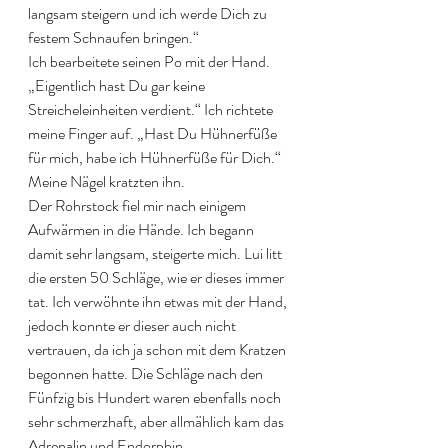
langsam steigern und ich werde Dich zu 
festem Schnaufen bringen.“
Ich bearbeitete seinen Po mit der Hand. 
„Eigentlich hast Du gar keine 
Streicheleinheiten verdient.“ Ich richtete 
meine Finger auf. „Hast Du Hühnerfüße 
für mich, habe ich Hühnerfüße für Dich.“ 
Meine Nägel kratzten ihn.
Der Rohrstock fiel mir nach einigem 
Aufwärmen in die Hände. Ich begann 
damit sehr langsam, steigerte mich. Lui litt 
die ersten 50 Schläge, wie er dieses immer 
tat. Ich verwöhnte ihn etwas mit der Hand, 
jedoch konnte er dieser auch nicht 
vertrauen, da ich ja schon mit dem Kratzen 
begonnen hatte. Die Schläge nach den 
Fünfzig bis Hundert waren ebenfalls noch 
sehr schmerzhaft, aber allmählich kam das 
Adrenalin und Endorphin.