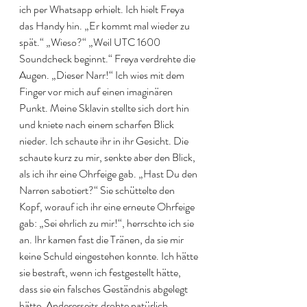
ich per Whatsapp erhielt. Ich hielt Freya 
das Handy hin. „Er kommt mal wieder zu 
spät.“ „Wieso?“ „Weil UTC 1600 
Soundcheck beginnt.“ Freya verdrehte die 
Augen. „Dieser Narr!“ Ich wies mit dem 
Finger vor mich auf einen imaginären 
Punkt. Meine Sklavin stellte sich dort hin 
und kniete nach einem scharfen Blick 
nieder. Ich schaute ihr in ihr Gesicht. Die 
schaute kurz zu mir, senkte aber den Blick, 
als ich ihr eine Ohrfeige gab. „Hast Du den 
Narren sabotiert?“ Sie schüttelte den 
Kopf, worauf ich ihr eine erneute Ohrfeige 
gab: „Sei ehrlich zu mir!“, herrschte ich sie 
an. Ihr kamen fast die Tränen, da sie mir 
keine Schuld eingestehen konnte. Ich hätte 
sie bestraft, wenn ich festgestellt hätte, 
dass sie ein falsches Geständnis abgelegt 
hätte. Andererseits drohte natürlich 