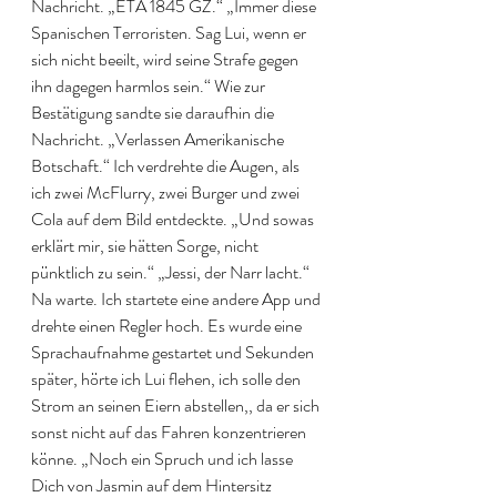
Nachricht. „ETA 1845 GZ.“ „Immer diese 
Spanischen Terroristen. Sag Lui, wenn er 
sich nicht beeilt, wird seine Strafe gegen 
ihn dagegen harmlos sein.“ Wie zur 
Bestätigung sandte sie daraufhin die 
Nachricht. „Verlassen Amerikanische 
Botschaft.“ Ich verdrehte die Augen, als 
ich zwei McFlurry, zwei Burger und zwei 
Cola auf dem Bild entdeckte. „Und sowas 
erklärt mir, sie hätten Sorge, nicht 
pünktlich zu sein.“ „Jessi, der Narr lacht.“ 
Na warte. Ich startete eine andere App und 
drehte einen Regler hoch. Es wurde eine 
Sprachaufnahme gestartet und Sekunden 
später, hörte ich Lui flehen, ich solle den 
Strom an seinen Eiern abstellen,, da er sich 
sonst nicht auf das Fahren konzentrieren 
könne. „Noch ein Spruch und ich lasse 
Dich von Jasmin auf dem Hintersitz 