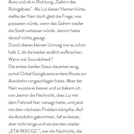
Auto und ab in Richtung „Gehirn des 
Ruhrgebiets“. Als Lui diesen Namen hörte, 
stellte der Narr doch glatt die Frage, was 
passieren würde, wenn des Gehirn wieder 
die Stadt verlassen würde. Jasmin hatte 
darauf nichts gesagt.
Durch diesen kleinen Umweg war es schon 
halb 2, als die beiden endlich aufbrachen. 
Wann war Soundcheck?
Die ersten beiden Staus dauerten ewig, 
zumal Onkel Google eine andere Route zur 
Autobahn vorgeschlagen hatte. Aber der 
Narr wusste es besser und so bekam ich 
von Jasmin die Nachricht, dass Lui mit 
dem Fahrrad fast  versagt hatte, und jetzt 
mit dem nächsten Problem kämpfte. Auf 
die Autobahn gekommen, lief es besser, 
aber nicht lange und sie standen wieder.
„ETA 1830 GZ.“, war die Nachricht, die 