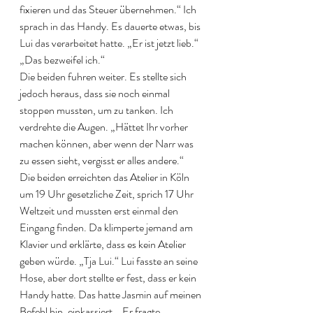
fixieren und das Steuer übernehmen.“ Ich 
sprach in das Handy. Es dauerte etwas, bis 
Lui das verarbeitet hatte. „Er ist jetzt lieb.“ 
„Das bezweifel ich.“
Die beiden fuhren weiter. Es stellte sich 
jedoch heraus, dass sie noch einmal 
stoppen mussten, um zu tanken. Ich 
verdrehte die Augen. „Hättet Ihr vorher 
machen können, aber wenn der Narr was 
zu essen sieht, vergisst er alles andere.“
Die beiden erreichten das Atelier in Köln 
um 19 Uhr gesetzliche Zeit, sprich 17 Uhr 
Weltzeit und mussten erst einmal den 
Eingang finden. Da klimperte jemand am 
Klavier und erklärte, dass es kein Atelier 
geben würde. „Tja Lui.“ Lui fasste an seine 
Hose, aber dort stellte er fest, dass er kein 
Handy hatte. Das hatte Jasmin auf meinen 
Befehl hin, einkassiert. „Er fragte 