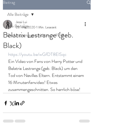
Beitrag
Alle Beiträge
Jessi Lui
Alle Beiträge
23. Mai 2020
1 Min. Lesezeit
Belatrix Lestrange (geb.
Die Ursprungsgeschichte von 1998 ei
Black)
https://youtu.be/wGfDT8ElSqc             
Ein Video von Fans von Harry Potter und 
Belatrix Lestrange (geb. Black) um den 
Tod von Nevilles Eltern. Entstammt einem 
16 Minutenfanvideo! Etwas 
zusammengeschnitten. So herrlich böse! 