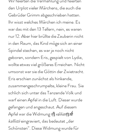
Wir feierten die Vermählung und feierten 
den Urplot vieler Märchens, die auch die 
Gebrüder Grimm abgeschrieben hatten. 
Ihr wisst welches Märchen ich meine. Es 
war das mit den 13 Tellern, nein, es waren 
nur 12. Aber hier brüllte die Zauberin nicht 
in den Raum, das Kind möge sich an einer 
Spindel stechen, es war ja noch nicht 
geboren, sondern Eris, gespielt von Lydia, 
wollte etwas viel größeres Erreichen. Nicht 
umsonst war sie die Göttin der Zwietracht. 
Eris erschien zunächst als hinkende, 
zusammengeschrumpelte, kleine Frau. Sie 
schlich sich unter das Tanzende Volk und 
warf einen Apfel in die Luft. Dieser wurde 
gefangen und angeschaut. Auf diesem 
Apfel war die Widmung τῇ καλλίστῃ
tḗ 
kallístē
 eingraviert, das bedeutet „der 
Schönsten“. Diese Widmung wurde für 