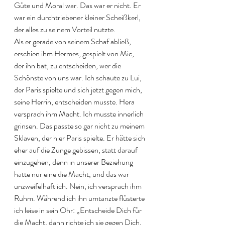
Güte und Moral war. Das war er nicht. Er 
war ein durchtriebener kleiner Scheißkerl, 
der alles zu seinem Vorteil nutzte. 
Als er gerade von seinem Schaf abließ, 
erschien ihm Hermes, gespielt von Mic, 
der ihn bat, zu entscheiden, wer die 
Schönste von uns war. Ich schaute zu Lui, 
der Paris spielte und sich jetzt gegen mich, 
seine Herrin, entscheiden musste. Hera 
versprach ihm Macht. Ich musste innerlich 
grinsen. Das passte so gar nicht zu meinem 
Sklaven, der hier Paris spielte. Er hätte sich 
eher auf die Zunge gebissen, statt darauf 
einzugehen, denn in unserer Beziehung 
hatte nur eine die Macht, und das war 
unzweifelhaft ich. Nein, ich versprach ihm 
Ruhm. Während ich ihn umtanzte flüsterte 
ich leise in sein Ohr: „Entscheide Dich für 
die Macht, dann richte ich sie gegen Dich. 