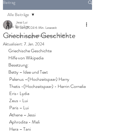
Beitrag
Alle Beiträge
Jessi Lui
Alle Beiträge
6. Jan. 2024
6 Min. Lesezeit
Griechische Geschichte
Die Ursprungsgeschichte von 1998 ei
Aktualisiert:
7. Jan. 2024
Griechische Geschichte
Hilfe von Wikipedia
Besetzung:
Betty – Idee und Text
 Pelenus –(Hochzeitspaar) Harry
 Thetis -(Hochzeitspaar) - Herrin Cornelia
 Eris- Lydia
 Zeus - Lui 
 Paris – Lui
 Athene – Jessi
 Aphrodite - Meli
 Hera – Tani