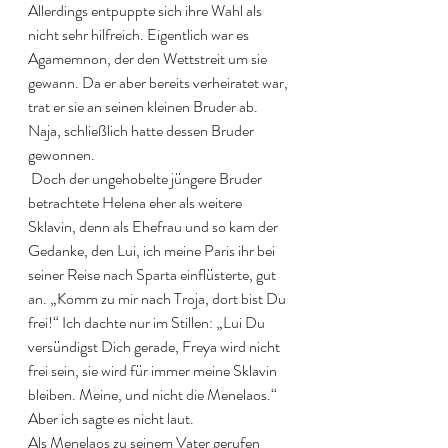
Allerdings entpuppte sich ihre Wahl als 
nicht sehr hilfreich. Eigentlich war es 
Agamemnon, der den Wettstreit um sie 
gewann. Da er aber bereits verheiratet war, 
trat er sie an seinen kleinen Bruder ab. 
Naja, schließlich hatte dessen Bruder 
gewonnen. 
 Doch der ungehobelte jüngere Bruder 
betrachtete Helena eher als weitere 
Sklavin, denn als Ehefrau und so kam der 
Gedanke, den Lui, ich meine Paris ihr bei 
seiner Reise nach Sparta einflüsterte, gut 
an. „Komm zu mir nach Troja, dort bist Du 
frei!“ Ich dachte nur im Stillen: „Lui Du 
versündigst Dich gerade, Freya wird nicht 
frei sein, sie wird für immer meine Sklavin 
bleiben. Meine, und nicht die Menelaos.“ 
Aber ich sagte es nicht laut. 
Als Menelaos zu seinem Vater gerufen 