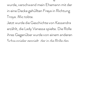
wurde, verschwand mein Ehemann mit der 
in eine Decke gehüllten Freya in Richtung 
Troya. Mic tobte. 
Jetzt wurde die Geschichte von Kassandra 
erzählt, die Lady Vanessa spielte. Die Rolle 
ihres Gegenüber wurde von einem anderen 
Schauspieler gespielt, der in die Rolle des 
Apollon schlüpfte. Apollon gab ihr einst 
wegen ihrer Schönheit die Gabe der 
Weissagung, „in Erwartung sexueller 
Hingabe“. Als sie jedoch seine 
Verführungsängste zurückwies, verfluchte 
er sie, so dass ihr niemand glauben 
schenkte. Lady Vanessa war wie 
geschaffen für die Rolle, die den kleinen 
Gott an offenem Arm verhungern ließ, bis 
Apollon so gedemütigt war, dass er sie mit 
Hass überschüttete. Sie reizte ihn bis aufs 