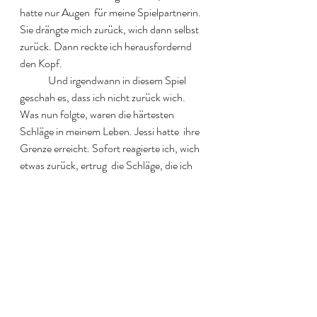
hatte nur Augen  für meine Spielpartnerin. 
Sie drängte mich zurück, wich dann selbst  
zurück. Dann reckte ich herausfordernd 
den Kopf.  
  	Und irgendwann in diesem Spiel 
geschah es, dass ich nicht zurück wich.  
Was nun folgte, waren die härtesten 
Schläge in meinem Leben. Jessi hatte  ihre 
Grenze erreicht. Sofort reagierte ich, wich 
etwas zurück, ertrug  die Schläge, die ich 
mir eingehandelt hatte. Dann wich ich ganz 
zurück.  Doch Jessicas Leine hielt mich 
fest. Sie hatte sich gefasst. Ich kniete  mich 
nieder und küsste ihren Fuß erneut, 
während sie den anderen auf  meinen 
Rücken stellte. Sie zog mich hoch, gab mir 
einen Kuss auf den  Mund. Dann nahm sie 
meine Hand und wir verbeugten uns kurz.  