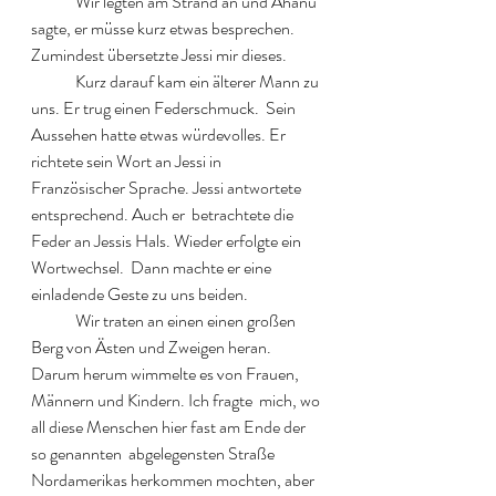
  	Wir legten am Strand an und Ahanu 
sagte, er müsse kurz etwas besprechen. 
Zumindest übersetzte Jessi mir dieses. 
  	Kurz darauf kam ein älterer Mann zu 
uns. Er trug einen Federschmuck.  Sein 
Aussehen hatte etwas würdevolles. Er 
richtete sein Wort an Jessi in  
Französischer Sprache. Jessi antwortete 
entsprechend. Auch er  betrachtete die 
Feder an Jessis Hals. Wieder erfolgte ein 
Wortwechsel.  Dann machte er eine 
einladende Geste zu uns beiden.  
  	Wir traten an einen einen großen 
Berg von Ästen und Zweigen heran.  
Darum herum wimmelte es von Frauen, 
Männern und Kindern. Ich fragte  mich, wo 
all diese Menschen hier fast am Ende der 
so genannten  abgelegensten Straße 
Nordamerikas herkommen mochten, aber 