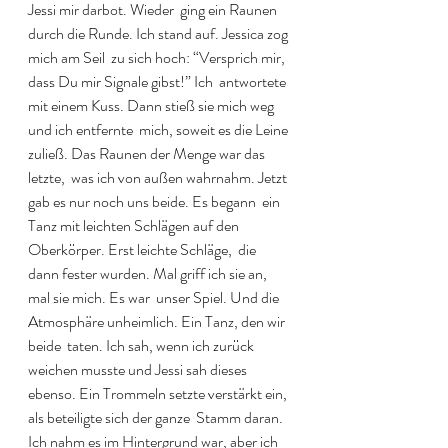
Jessi mir darbot. Wieder  ging ein Raunen 
durch die Runde. Ich stand auf. Jessica zog 
mich am Seil  zu sich hoch: “Versprich mir, 
dass Du mir Signale gibst!” Ich  antwortete 
mit einem Kuss. Dann stieß sie mich weg 
und ich entfernte  mich, soweit es die Leine 
zuließ. Das Raunen der Menge war das 
letzte,  was ich von außen wahrnahm. Jetzt 
gab es nur noch uns beide. Es begann  ein 
Tanz mit leichten Schlägen auf den 
Oberkörper. Erst leichte Schläge,  die 
dann fester wurden. Mal griff ich sie an, 
mal sie mich. Es war  unser Spiel. Und die 
Atmosphäre unheimlich. Ein Tanz, den wir 
beide  taten. Ich sah, wenn ich zurück 
weichen musste und Jessi sah dieses  
ebenso. Ein Trommeln setzte verstärkt ein, 
als beteiligte sich der ganze  Stamm daran. 
Ich nahm es im Hintergrund war, aber ich 