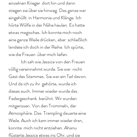
einzelnen Krieger  dort hin und dann 
stiegen sie über sie hinweg. Das ganze war 
eingehüllt  in Harmonie und Klänge. Ich 
hörte Wölfe in der Nähe heulen. Es hatte  
etwas magisches. Ich konnte mich noch 
eine ganze Weile drücken, aber  schließlich 
landete ich doch in der Reihe. Ich spürte, 
wie die Frauen  über mich liefen.  
  	Ich sah wie Jessica von den Frauen 
völlig vereinnahmt wurde. Sie war  nicht 
Gast des Stammes. Sie war ein Teil davon. 
Und da ich zu ihr  gehörte, wurde ich 
dieses auch. Immer wieder wurde das 
Federgeschenk  berührt. Wir wurden 
mitgerissen. Von den Trommeln, der 
Atmosphäre. Das  Trampling dauerte eine 
Weile. Auch ich kam immer wieder dran, 
konnte  mich nicht entziehen. Ahanu 
flüsterte Jessica etwas ins Ohr, und sie  