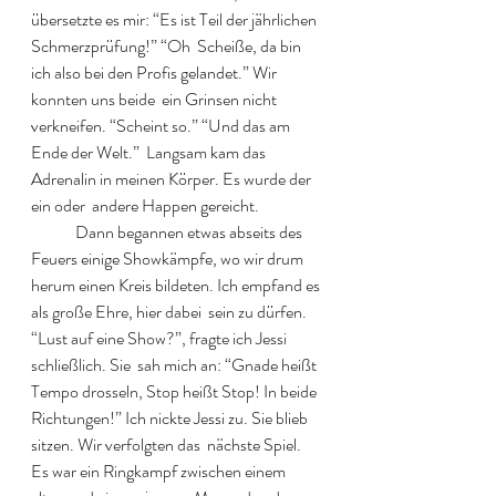
übersetzte es mir: “Es ist Teil der jährlichen 
Schmerzprüfung!” “Oh  Scheiße, da bin 
ich also bei den Profis gelandet.” Wir 
konnten uns beide  ein Grinsen nicht 
verkneifen. “Scheint so.” “Und das am 
Ende der Welt.”  Langsam kam das 
Adrenalin in meinen Körper. Es wurde der 
ein oder  andere Happen gereicht.  
  	Dann begannen etwas abseits des 
Feuers einige Showkämpfe, wo wir drum  
herum einen Kreis bildeten. Ich empfand es 
als große Ehre, hier dabei  sein zu dürfen. 
“Lust auf eine Show?”, fragte ich Jessi 
schließlich. Sie  sah mich an: “Gnade heißt 
Tempo drosseln, Stop heißt Stop! In beide  
Richtungen!” Ich nickte Jessi zu. Sie blieb 
sitzen. Wir verfolgten das  nächste Spiel. 
Es war ein Ringkampf zwischen einem 