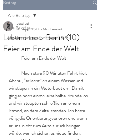
Beitrag
Alle Beiträge
Jessi Lui
Alle Beiträge
4. Sept. 2020
5 Min. Lesezeit
Lebend trotz Berlin (10) -
Die Ursprungsgeschichte von 1998 ei
Feier am Ende der Welt
  	Feier am Ende der Welt  
  	Nach etwa 90 Minuten Fahrt hielt 
Ahanu, “er lacht” an einem Wasser und  
wir stiegen in ein Motorboot um. Damit 
ging es noch einmal eine halbe  Stunde los 
und wir stoppten schließlich an einem 
Strand, an dem Zelte  standen. Ich hatte 
völlig die Orientierung verloren und wenn 
er uns  nicht zum Auto zurück bringen 
würde, war ich sicher, es nie zu finden.  