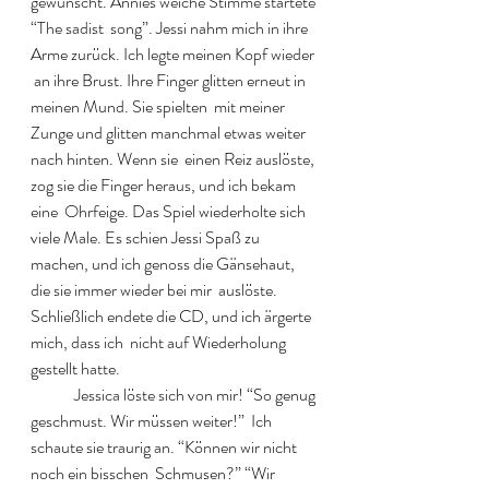
gewünscht. Annies weiche Stimme startete 
“The sadist  song”. Jessi nahm mich in ihre 
Arme zurück. Ich legte meinen Kopf wieder 
 an ihre Brust. Ihre Finger glitten erneut in 
meinen Mund. Sie spielten  mit meiner 
Zunge und glitten manchmal etwas weiter 
nach hinten. Wenn sie  einen Reiz auslöste, 
zog sie die Finger heraus, und ich bekam 
eine  Ohrfeige. Das Spiel wiederholte sich 
viele Male. Es schien Jessi Spaß zu  
machen, und ich genoss die Gänsehaut, 
die sie immer wieder bei mir  auslöste. 
Schließlich endete die CD, und ich ärgerte 
mich, dass ich  nicht auf Wiederholung 
gestellt hatte.  
  	Jessica löste sich von mir! “So genug 
geschmust. Wir müssen weiter!”  Ich 
schaute sie traurig an. “Können wir nicht 
noch ein bisschen  Schmusen?” “Wir 