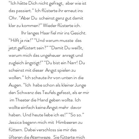
“Ich hätte Dich nicht gefragt,  aber wie ist 
das passiert.” Ich flüsterte ihr erneut ins 
Ohr. “Aber Du  scheinst ganz gut damit 
klar zu kommen!” Wieder flüsterte ich.  
  	Ihr langes Haar fiel mir ins Gesicht. 
“Hilft ja nix!” “Und warum musste  das 
jetzt geflüstert sein?” “Damit Du weißt, 
warum mich das ungeheuer  anregt und 
zugleich ängstigt!” “Du bist ein Narr! Du 
scheinst mit dieser  Angst spielen zu 
wollen.” Ich schaute ihr von unten in die 
Augen. “Ich  habe schon als kleiner Junge 
den Schwanz des Teufels gefasst, als er mir 
 im Theater die Hand geben wollte. Ich 
wollte einfach keine Angst mehr  davor 
haben. Und heute liebe ich es!” “So so.” 
Jessica begann mich mit  Himbeeren zu 
füttern. Dabei verschloss sie mir des 
öfteren die Atemwege.  Sie fütterte mich 