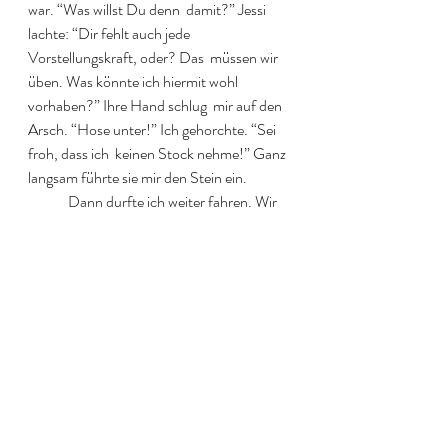
war. “Was willst Du denn  damit?” Jessi 
lachte: “Dir fehlt auch jede 
Vorstellungskraft, oder? Das  müssen wir 
üben. Was könnte ich hiermit wohl 
vorhaben?” Ihre Hand schlug  mir auf den 
Arsch. “Hose unter!” Ich gehorchte. “Sei 
froh, dass ich  keinen Stock nehme!” Ganz 
langsam führte sie mir den Stein ein.  
  	Dann durfte ich weiter fahren. Wir 
wechselten nach etwa der Hälfte der  
Strecke und ich durfte auf den 
Beifahrersitz. Und was tat Jessi. In der  
Zeit, wo wir gerade aus fuhren, legte sie die 
Hand in meinen Schoß auf  die Hose. Sie 
tat nichts damit, aber es war trotzdem 
hart.  
  	Sie begann nach einer ganzen Weile 
zu plaudern und es begann ein nettes  
Gespräch, wobei sie zwischenzeitlich dann 