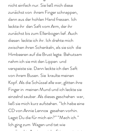
nicht einfach nur. Sie ließ mich diese 
zunächst von  ihrem Finger schnappen, 
dann aus der hohlen Hand fressen. Ich 
leckte ihr  den Saft vom Arm, der ihr 
zunächst bis zum Ellenbogen lief. Auch 
diesen  leckte ich ihr. Ich drehte mich 
zwischen ihren Schenkeln, als sie sich  die 
Himbeeren auf die Brust legte. Behutsam 
nahm ich sie mit den Lippen  und 
verspeiste sie. Dann leckte ich den Saft 
von ihrem Busen. Sie  kraulte meinen 
Kopf. Als die Schüssel alle war, glitten ihre 
Finger in  meinen Mund und ich leckte sie 
einzelnd sauber. Als dieses geschehen  war, 
ließ sie mich kurz aufstehen. “Ich habe eine 
CD von Annie Lennox  gesehen vorhin. 
Legst Du die für mich ein?” “Mach ich.” 
Ich ging zum  Wagen und tat wie 