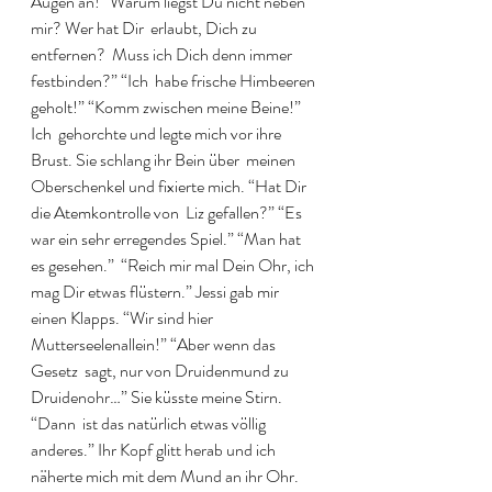
Augen an! “Warum liegst Du nicht neben 
mir? Wer hat Dir  erlaubt, Dich zu 
entfernen?  Muss ich Dich denn immer 
festbinden?” “Ich  habe frische Himbeeren 
geholt!” “Komm zwischen meine Beine!” 
Ich  gehorchte und legte mich vor ihre 
Brust. Sie schlang ihr Bein über  meinen 
Oberschenkel und fixierte mich. “Hat Dir 
die Atemkontrolle von  Liz gefallen?” “Es 
war ein sehr erregendes Spiel.” “Man hat 
es gesehen.”  “Reich mir mal Dein Ohr, ich 
mag Dir etwas flüstern.” Jessi gab mir  
einen Klapps. “Wir sind hier 
Mutterseelenallein!” “Aber wenn das 
Gesetz  sagt, nur von Druidenmund zu 
Druidenohr…” Sie küsste meine Stirn. 
“Dann  ist das natürlich etwas völlig 
anderes.” Ihr Kopf glitt herab und ich  
näherte mich mit dem Mund an ihr Ohr. 