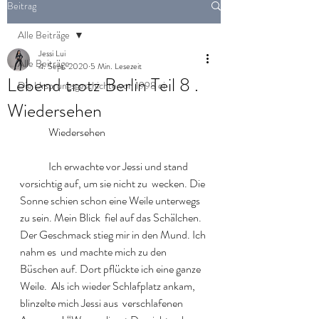
Beitrag
Alle Beiträge
Jessi Lui
Alle Beiträge
4. Sept. 2020
5 Min. Lesezeit
Lebend trotz Berlin Teil 8 .
Die Ursprungsgeschichte von 1998 ei
Wiedersehen
  	Wiedersehen 
  	Ich erwachte vor Jessi und stand 
vorsichtig auf, um sie nicht zu  wecken. Die 
Sonne schien schon eine Weile unterwegs 
zu sein. Mein Blick  fiel auf das Schälchen. 
Der Geschmack stieg mir in den Mund. Ich 
nahm es  und machte mich zu den 
Büschen auf. Dort pflückte ich eine ganze 
Weile.  Als ich wieder Schlafplatz ankam, 
blinzelte mich Jessi aus  verschlafenen 