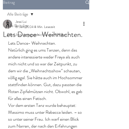
Beitrag
Alle Beiträge
Jessi Lui
Alle Beiträge
6. Jan. 2024
8 Min. Lesezeit
Lets Dance- Weihnachten.
Die Ursprungsgeschichte von 1998 ei
Lets Dance- Weihnachten.
Natürlich ging es ums Tanzen, denn das 
andere interessierte weder Freya als auch 
mich nicht und so war der Zeitpunkt, zu 
dem wir die „Weihnachtsshow“ schauten, 
völlig egal. Sie hätte auch im Hochsommer 
stattfinden können. Gut, dazu passten die 
Roten Zipfelmützen nicht. Obwohl, es gab 
für alles einen Fetisch. 
Vor dem ersten Tanz wurde behauptet: 
Massimo muss unter Rebecca leiden. – so 
so unter seiner Frau. Ich warf einen Blick 
zum Narren, der nach den Erfahrungen 