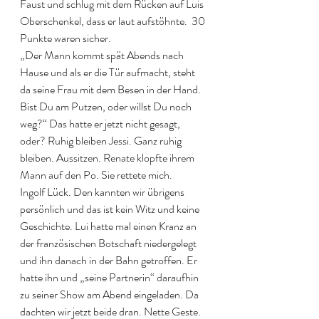
Faust und schlug mit dem Rücken auf Luis 
Oberschenkel, dass er laut aufstöhnte.  30 
Punkte waren sicher. 
„Der Mann kommt spät Abends nach 
Hause und als er die Tür aufmacht, steht 
da seine Frau mit dem Besen in der Hand. 
Bist Du am Putzen, oder willst Du noch 
weg?“ Das hatte er jetzt nicht gesagt, 
oder? Ruhig bleiben Jessi. Ganz ruhig 
bleiben. Aussitzen. Renate klopfte ihrem 
Mann auf den Po. Sie rettete mich. 
Ingolf Lück. Den kannten wir übrigens 
persönlich und das ist kein Witz und keine 
Geschichte. Lui hatte mal einen Kranz an 
der französischen Botschaft niedergelegt 
und ihn danach in der Bahn getroffen. Er 
hatte ihn und „seine Partnerin“ daraufhin 
zu seiner Show am Abend eingeladen. Da 
dachten wir jetzt beide dran. Nette Geste. 