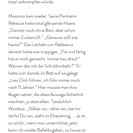
total verkrampfen würde. 
Massimo kam wieder. Seine Partnerin 
Rebecca hatte total glänzende Haare. 
„Damals noch ohne Bart, aber schon 
immer Zuckersüß.“ „Genauso süß wie 
heute?“ Das Lächeln von Rebbecca 
danach hatte was snippiges. „Fix und fertig 
hat er mich gemacht. Immer hau drauf.“ 
Wie war das mit der Schuldumkehr?“ Er 
hatte sich damals im Bett auf sie gelegt. 
„Lass Dich führen, ich führ immer noch 
nach 11 Jahren.“ Hier musste man ihre 
Augen sehen, die diese Aussage lächerlich 
machten, ja abstraften. Tatsächlich 
Wortlaut: „Näher ran, näher ran, bei mir 
darfst Du ran, steht im Ehevertrag. … Ja ist 
so schön, wenn man unterrichtet, jetzt 
kann ich wieder Befehle geben, zu hause ist 