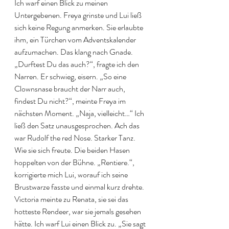
Ich warf einen Blick zu meinen 
Untergebenen. Freya grinste und Lui ließ 
sich keine Regung anmerken. Sie erlaubte 
ihm, ein Türchen vom Adventskalender 
aufzumachen. Das klang nach Gnade. 
„Durftest Du das auch?“, fragte ich den 
Narren. Er schwieg, eisern. „So eine 
Clownsnase braucht der Narr auch, 
findest Du nicht?“, meinte Freya im 
nächsten Moment. „Naja, vielleicht…“ Ich 
ließ den Satz unausgesprochen. Ach das 
war Rudolf the red Nose. Starker Tanz. 
Wie sie sich freute. Die beiden Hasen 
hoppelten von der Bühne. „Rentiere.“, 
korrigierte mich Lui, worauf ich seine 
Brustwarze fasste und einmal kurz drehte. 
Victoria meinte zu Renata, sie sei das 
hotteste Rendeer, war sie jemals gesehen 
hätte. Ich warf Lui einen Blick zu. „Sie sagt 