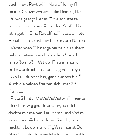
auch nicht Rentier!“ „Naja…“ Ich griff 
meiner Sklavin zwischen die Beine. „Hast 
Du was gesagt Liebes?“ Sie schüttelte 
unter einem „ähm, ähm“ den Kopf. „Dann 
ist ja gut.“ „Eine Rudolfine!“, bezeichnete 
Renata sich selbst. Ich blickte zum Narren: 
„Verstanden?“ Er sage nie nein zu süßem, 
behauptete er, was Lui zu dem Spruch 
hinreißen ließ: „Mit der Frau an meiner 
Seite würde ich das auch sagen!“ Freya: 
„Oh Lui, dünnes Eis, ganz dünnes Eis!“ 
Auch die beiden freuten sich über 29 
Punkte. 
„Platz 2 hinter VicVicVicVictoria“, meinte 
Herr Hartwig gerade am Jurypult. Ich 
dachte mir meinen Teil. Sarah und Vadim 
kamen als nächstes. In weiß und „halb 
nackt.“ „Leider nur er!“ „Was meinst Du 
Narr?“ Er deutete ein Pfeifen an. Er hatte 