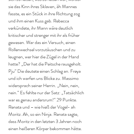
sie das Kinn ihres Sklaven, äh Mannes 
fasste, es ein Stück in ihre Richtung zog 
und ihm einen Kuss gab. Rebecca 
verkündete, ihr Mann wäre deutlich 
kritischer und strenger mit ihr als früher 
gewesen. War das ein Versuch, einen 
Rollenwechsel vorzutäuschen und zu 
leugnen, wer hier die Zügel in der Hand 
hatte? „Der hat die Peitsche rausgeholt. 
Pju“ Die deutete einen Schlag an. Freya 
und ich warfen uns Blicke zu. Massimo 
widersprach seiner Herrin. „Nein, nein, 
nein.“ Es fehlte nur der Satz: „Tatsächlich 
war es genau andersrum!“ 29 Punkte. 
Renata und – wie hieß der Vogel- ah 
Moritz. Ah, so ein Ninja. Renata sagte, 
dass Moritz in den letzten 3 Jahren noch 
einen heißeren Körper bekommen hätte. 