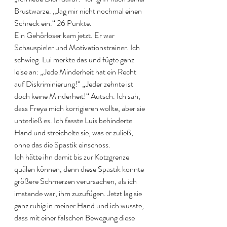
Brustwarze. „Jag mir nicht nochmal einen 
Schreck ein.“ 26 Punkte. 
Ein Gehörloser kam jetzt. Er war 
Schauspieler und Motivationstrainer. Ich 
schwieg. Lui merkte das und fügte ganz 
leise an: „Jede Minderheit hat ein Recht 
auf Diskriminierung!“ „Jeder zehnte ist 
doch keine Minderheit!“ Autsch. Ich sah, 
dass Freya mich korrigieren wollte, aber sie 
unterließ es. Ich fasste Luis behinderte 
Hand und streichelte sie, was er zuließ, 
ohne das die Spastik einschoss. 
Ich hätte ihn damit bis zur Kotzgrenze 
quälen können, denn diese Spastik konnte 
größere Schmerzen verursachen, als ich 
imstande war, ihm zuzufügen. Jetzt lag sie 
ganz ruhig in meiner Hand und ich wusste, 
dass mit einer falschen Bewegung diese 