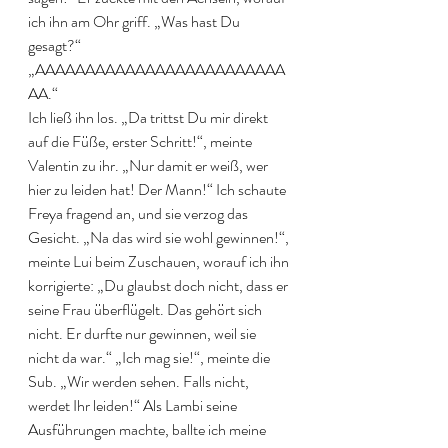
ich ihn am Ohr griff. „Was hast Du 
gesagt?“ 
„AAAAAAAAAAAAAAAAAAAAAAAAA
AA.“
Ich ließ ihn los. „Da trittst Du mir direkt 
auf die Füße, erster Schritt!“, meinte 
Valentin zu ihr. „Nur damit er weiß, wer 
hier zu leiden hat! Der Mann!“ Ich schaute 
Freya fragend an, und sie verzog das 
Gesicht. „Na das wird sie wohl gewinnen!“, 
meinte Lui beim Zuschauen, worauf ich ihn 
korrigierte: „Du glaubst doch nicht, dass er 
seine Frau überflügelt. Das gehört sich 
nicht. Er durfte nur gewinnen, weil sie 
nicht da war.“ „Ich mag sie!“, meinte die 
Sub. „Wir werden sehen. Falls nicht, 
werdet Ihr leiden!“ Als Lambi seine 
Ausführungen machte, ballte ich meine 