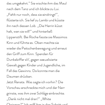
das umgekehrt.“ Sie wischte ihm das Maul 
nach dem Tanz und ich blickte zu Lui. 
„Fehlt nur noch, dass sie eindringt!“, 
flüsterte ich. Sie lief zu Lambi und küsste 
ihn nach dessen Lob. „Die Herrin küsst 
halt, wen sie will!“ und hinterließ 
Lippenstift. Bei Roche fasste sie Massimos 
Kinn und führte es. Oben machte sie 
wieder die Peitschenbewegung und erneut 
den Griff zum Kinn. Spenden für 
Dunkelziffer eV, gegen sexualisierte 
Gewalt gegen Kínder und Jugendliche, im 
Fall des Gewinns. Da konnte man die 
Daumen drücken. 
Jetzt Renata. Was sagte ich vorhin? Die 
Vorschau erschreckte mich und der Narr 
grinste, was ihm zwei Schläge einbrachte. 
„Denk nicht mal dran!“ „White 
Chrismas?“ Ich griff ihm in den Schritt und 