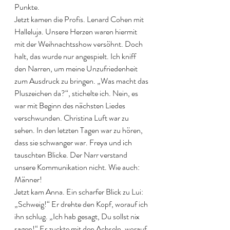
Punkte. 
Jetzt kamen die Profis. Lenard Cohen mit 
Halleluja. Unsere Herzen waren hiermit 
mit der Weihnachtsshow versöhnt. Doch 
halt, das wurde nur angespielt. Ich kniff 
den Narren, um meine Unzufriedenheit 
zum Ausdruck zu bringen. „Was macht das 
Pluszeichen da?“, stichelte ich. Nein, es 
war mit Beginn des nächsten Liedes 
verschwunden. Christina Luft war zu 
sehen. In den letzten Tagen war zu hören, 
dass sie schwanger war. Freya und ich 
tauschten Blicke. Der Narr verstand 
unsere Kommunikation nicht. Wie auch: 
Männer! 
Jetzt kam Anna. Ein scharfer Blick zu Lui: 
„Schweig!“ Er drehte den Kopf, worauf ich 
ihn schlug. „Ich hab gesagt, Du sollst nix 
sagen!“ Er zuckte mit den Achseln, worauf 