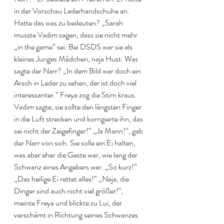
in der Vorschau Lederhandschuhe an. 
Hatte das was zu bedeuten? „Sarah 
musste Vadim sagen, dass sie nicht mehr 
„in the game“ sei. Bei DSDS war sie als 
kleines Junges Mädchen, naja Hust. Was 
sagte der Narr? „In dem Bild war doch ein 
Arsch in Leder zu sehen, der ist doch viel 
interessanter.“ Freya zog die Stirn kraus. 
Vadim sagte, sie sollte den längsten Finger 
in die Luft strecken und korrigierte ihn, das 
sei nicht der Zeigefinger!“ „Ja Mann!“, gab 
der Narr von sich. Sie solle ein Ei halten, 
was aber eher die Geste war, wie lang der 
Schwanz eines Angebers war. „So kurz!“ 
„Das heilige Ei rettet alles!“ „Naja, die 
Dinger sind auch nicht viel größer!“, 
meinte Freya und blickte zu Lui, der 
verschämt in Richtung seines Schwanzes 