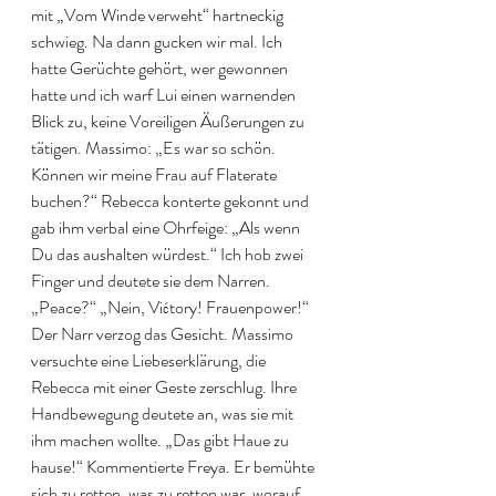
mit „Vom Winde verweht“ hartneckig 
schwieg. Na dann gucken wir mal. Ich 
hatte Gerüchte gehört, wer gewonnen 
hatte und ich warf Lui einen warnenden 
Blick zu, keine Voreiligen Äußerungen zu 
tätigen. Massimo: „Es war so schön. 
Können wir meine Frau auf Flaterate 
buchen?“ Rebecca konterte gekonnt und 
gab ihm verbal eine Ohrfeige: „Als wenn 
Du das aushalten würdest.“ Ich hob zwei 
Finger und deutete sie dem Narren. 
„Peace?“ „Nein, Vićtory! Frauenpower!“ 
Der Narr verzog das Gesicht. Massimo 
versuchte eine Liebeserklärung, die 
Rebecca mit einer Geste zerschlug. Ihre 
Handbewegung deutete an, was sie mit 
ihm machen wollte. „Das gibt Haue zu 
hause!“ Kommentierte Freya. Er bemühte 
sich zu retten, was zu retten war, worauf 