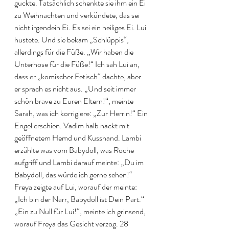
guckte. Tatsächlich schenkte sie ihm ein Ei 
zu Weihnachten und verkündete, das sei 
nicht irgendein Ei. Es sei ein heiliges Ei. Lui 
hustete. Und sie bekam „Schlüppis“, 
allerdings für die Füße. „Wir haben die 
Unterhose für die Füße!“ Ich sah Lui an, 
dass er „komischer Fetisch“ dachte, aber 
er sprach es nicht aus. „Und seit immer 
schön brave zu Euren Eltern!“, meinte 
Sarah, was ich korrigiere: „Zur Herrin!“ Ein 
Engel erschien. Vadim halb nackt mit 
geöffnetem Hemd und Kusshand. Lambi 
erzählte was vom Babydoll, was Roche 
aufgriff und Lambi darauf meinte: „Du im 
Babydoll, das würde ich gerne sehen!“ 
Freya zeigte auf Lui, worauf der meinte: 
„Ich bin der Narr, Babydoll ist Dein Part.“ 
„Ein zu Null für Lui!“, meinte ich grinsend, 
worauf Freya das Gesicht verzog. 28 