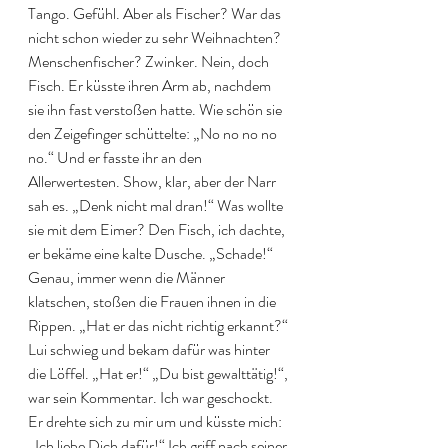
Tango. Gefühl. Aber als Fischer? War das 
nicht schon wieder zu sehr Weihnachten? 
Menschenfischer? Zwinker. Nein, doch 
Fisch. Er küsste ihren Arm ab, nachdem 
sie ihn fast verstoßen hatte. Wie schön sie 
den Zeigefinger schüttelte: „No no no no 
no.“ Und er fasste ihr an den 
Allerwertesten. Show, klar, aber der Narr 
sah es. „Denk nicht mal dran!“ Was wollte 
sie mit dem Eimer? Den Fisch, ich dachte, 
er bekäme eine kalte Dusche. „Schade!“ 
Genau, immer wenn die Männer 
klatschen, stoßen die Frauen ihnen in die 
Rippen. „Hat er das nicht richtig erkannt?“ 
Lui schwieg und bekam dafür was hinter 
die Löffel. „Hat er!“ „Du bist gewalttätig!“, 
war sein Kommentar. Ich war geschockt. 
Er drehte sich zu mir um und küsste mich: 
„Ich liebe Dich dafür!“ Ich griff nach seiner 