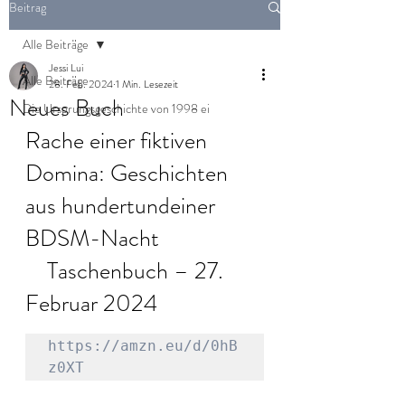
Beitrag
Alle Beiträge
Jessi Lui
Alle Beiträge
28. Feb. 2024
1 Min. Lesezeit
Neues Buch
Die Ursprungsgeschichte von 1998 ei
Rache einer fiktiven 
Domina: Geschichten 
aus hundertundeiner 
BDSM-Nacht 
    Taschenbuch – 27. 
Februar 2024
https://amzn.eu/d/0hB
z0XT