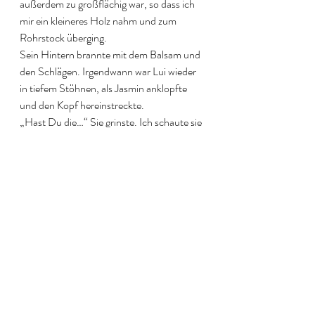
außerdem zu großflächig war, so dass ich 
mir ein kleineres Holz nahm und zum 
Rohrstock überging.
Sein Hintern brannte mit dem Balsam und 
den Schlägen. Irgendwann war Lui wieder 
in tiefem Stöhnen, als Jasmin anklopfte 
und den Kopf hereinstreckte.
„Hast Du die…“ Sie grinste. Ich schaute sie 
an. „Ich muss Lui noch für seine Frechheit 
bestrafen!“ „Unbedingt, aber… .“ Sie 
zögerte und grinste. „Ich wollte Dich 
fragen, ob Ihr heute mitkommt. Ich hätte ja 
heute ein paar Stunden frei, aber… .“ Sie 
zögerte und blickte auf den Besen.
Sie schien sich zu fassen. „Ein Freund wird 
heute 30 und er ist noch nicht verheiratet. 
Darum die Besen für das Rathaus!“ Ich 
guckte zu Lui: „Unschuldig?“ Er verzog 
das Gesicht. Ein Ja kam nicht. „Lui hat zu 