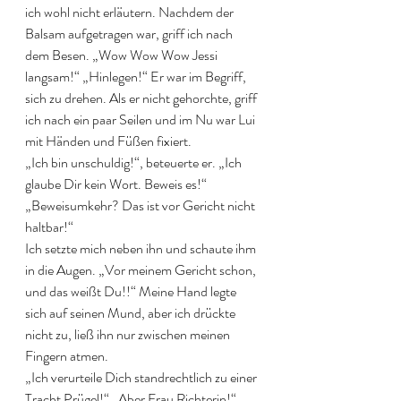
ich wohl nicht erläutern. Nachdem der 
Balsam aufgetragen war, griff ich nach 
dem Besen. „Wow Wow Wow Jessi 
langsam!“ „Hinlegen!“ Er war im Begriff, 
sich zu drehen. Als er nicht gehorchte, griff 
ich nach ein paar Seilen und im Nu war Lui 
mit Händen und Füßen fixiert.
„Ich bin unschuldig!“, beteuerte er. „Ich 
glaube Dir kein Wort. Beweis es!“ 
„Beweisumkehr? Das ist vor Gericht nicht 
haltbar!“
Ich setzte mich neben ihn und schaute ihm 
in die Augen. „Vor meinem Gericht schon, 
und das weißt Du!!“ Meine Hand legte 
sich auf seinen Mund, aber ich drückte 
nicht zu, ließ ihn nur zwischen meinen 
Fingern atmen.
„Ich verurteile Dich standrechtlich zu einer 
Tracht Prügel!“ „Aber Frau Richterin!“