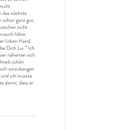
nicht 
n das nächste 
r schon ganz gut, 
szeichen nicht 
rauch hätte. 
er linken Hand. 
be Dich Lui.” Ich 
pen näherten sich 
hreib schön 
 sich vorzubeugen 
g und ich musste 
e damit, dass er 