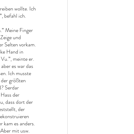
reiben wollte. Ich 
 befahl ich. 
h.” Meine Finger 
 Zeige und 
er Selten vorkam. 
nke Hand in 
Vu.”, meinte er. 
 aber es war das 
sen. Ich musste 
r der größten 
ß? Serdar 
 Hass der 
u, dass dort der 
tstellt, der 
rekonstruieren 
er kam es anders. 
 Aber mit usw. 