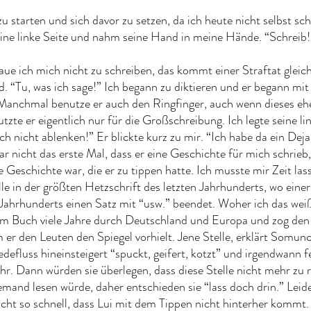
u starten und sich davor zu setzen, da ich heute nicht selbst sch
eine linke Seite und nahm seine Hand in meine Hände. “Schreib!”,
aue ich mich nicht zu schreiben, das kommt einer Straftat gleic
. “Tu, was ich sage!” Ich begann zu diktieren und er begann mit
. Manchmal benutze er auch den Ringfinger, auch wenn dieses eh
tzte er eigentlich nur für die Großschreibung. Ich legte seine li
 nicht ablenken!” Er blickte kurz zu mir. “Ich habe da ein Deja 
ar nicht das erste Mal, dass er eine Geschichte für mich schrieb,
e Geschichte war, die er zu tippen hatte. Ich musste mir Zeit las
lle in der größten Hetzschrift des letzten Jahrhunderts, wo eine
 Jahrhunderts einen Satz mit “usw.” beendet. Woher ich das wei
m Buch viele Jahre durch Deutschland und Europa und zog den
 er den Leuten den Spiegel vorhielt. Jene Stelle, erklärt Somunc
defluss hineinsteigert “spuckt, geifert, kotzt” und irgendwann fes
hr. Dann würden sie überlegen, dass diese Stelle nicht mehr zu 
emand lesen würde, daher entschieden sie “lass doch drin.” Leid
 nicht so schnell, dass Lui mit dem Tippen nicht hinterher kommt.