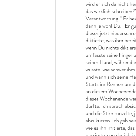
wird er sich da nicht h
das wirklich schreiben?
Verantwortung!” Er beka
dann ja wohl Du.” Er gu
dieses jetzt niederschr
diktierte, was ihm berei
wenn Du nichts diktiers
umfasste seine Finger u
seiner Hand, während er
wusste, wie schwer ihm 
und wann sich seine Han
Starts im Rennen um den
an diesem Wochenende 
dieses Wochenende war f
durfte. Ich sprach abs
und die Stirn runzelte,
abzukürzen. Ich gab se
wie es ihn irritierte, d
passierte, von der ich j