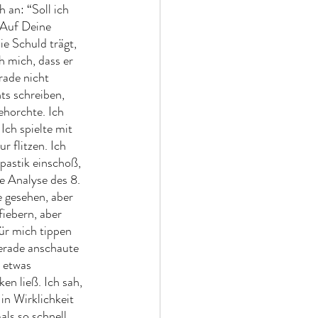
 an: “Soll ich 
“Auf Deine 
e Schuld trägt, 
 mich, dass er 
rade nicht 
ts schreiben, 
ehorchte. Ich 
Ich spielte mit 
 flitzen. Ich 
pastik einschoß, 
e Analyse des 8. 
 gesehen, aber 
ebern, aber 
ür mich tippen 
erade anschaute 
 etwas 
n ließ. Ich sah, 
 in Wirklichkeit 
als so schnell 