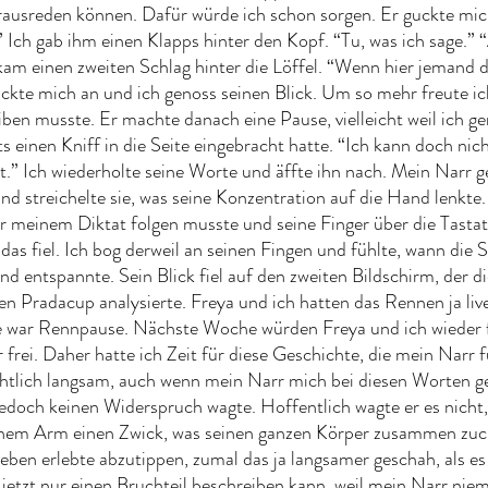
erausreden können. Dafür würde ich schon sorgen. Er guckte mich
” Ich gab ihm einen Klapps hinter den Kopf. “Tu, was ich sage.” 
m einen zweiten Schlag hinter die Löffel. “Wenn hier jemand di
ckte mich an und ich genoss seinen Blick. Um so mehr freute ich
eiben musste. Er machte danach eine Pause, vielleicht weil ich ge
ts einen Kniff in die Seite eingebracht hatte. “Ich kann doch nich
t.” Ich wiederholte seine Worte und äffte ihn nach. Mein Narr g
nd streichelte sie, was seine Konzentration auf die Hand lenkte. 
 meinem Diktat folgen musste und seine Finger über die Tastatur
das fiel. Ich bog derweil an seinen Fingen und fühlte, wann die S
d entspannte. Sein Blick fiel auf den zweiten Bildschirm, der di
 Pradacup analysierte. Freya und ich hatten das Rennen ja live
war Rennpause. Nächste Woche würden Freya und ich wieder fi
rei. Daher hatte ich Zeit für diese Geschichte, die mein Narr f
ichtlich langsam, auch wenn mein Narr mich bei diesen Worten g
 jedoch keinen Widerspruch wagte. Hoffentlich wagte er es nicht,
inem Arm einen Zwick, was seinen ganzen Körper zusammen zucke
as eben erlebte abzutippen, zumal das ja langsamer geschah, als es
a jetzt nur einen Bruchteil beschreiben kann, weil mein Narr niem