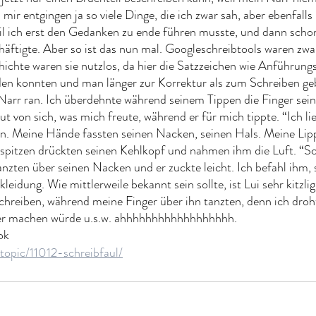
ir entgingen ja so viele Dinge, die ich zwar sah, aber ebenfalls 
il ich erst den Gedanken zu ende führen musste, und dann scho
äftigte. Aber so ist das nun mal. Googleschreibtools waren zwa
hichte waren sie nutzlos, da hier die Satzzeichen wie Anführung
den konnten und man länger zur Korrektur als zum Schreiben geb
Narr ran. Ich überdehnte während seinem Tippen die Finger sein
t von sich, was mich freute, während er für mich tippte. “Ich lie
ihn. Meine Hände fassten seinen Nacken, seinen Hals. Meine Lip
spitzen drückten seinen Kehlkopf und nahmen ihm die Luft. “Sc
anzten über seinen Nacken und er zuckte leicht. Ich befahl ihm,
kleidung. Wie mittlerweile bekannt sein sollte, ist Lui sehr kitzli
schreiben, während meine Finger über ihn tanzten, denn ich droht
er machen würde u.s.w. ahhhhhhhhhhhhhhhhhh. 
ok 
/topic/11012-schreibfaul/