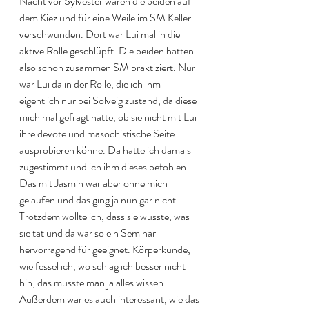
Nacht vor Sylvester waren die beiden auf 
dem Kiez und für eine Weile im SM Keller 
verschwunden. Dort war Lui mal in die 
aktive Rolle geschlüpft. Die beiden hatten 
also schon zusammen SM praktiziert. Nur 
war Lui da in der Rolle, die ich ihm 
eigentlich nur bei Solveig zustand, da diese 
mich mal gefragt hatte, ob sie nicht mit Lui 
ihre devote und masochistische Seite 
ausprobieren könne. Da hatte ich damals 
zugestimmt und ich ihm dieses befohlen. 
Das mit Jasmin war aber ohne mich 
gelaufen und das ging ja nun gar nicht. 
Trotzdem wollte ich, dass sie wusste, was 
sie tat und da war so ein Seminar 
hervorragend für geeignet. Körperkunde, 
wie fessel ich, wo schlag ich besser nicht 
hin, das musste man ja alles wissen. 
Außerdem war es auch interessant, wie das 