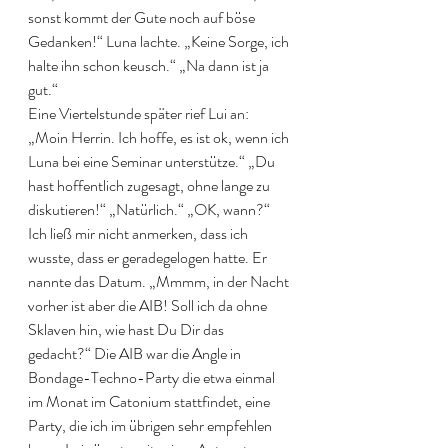
sonst kommt der Gute noch auf böse 
Gedanken!“ Luna lachte. „Keine Sorge, ich 
halte ihn schon keusch.“ „Na dann ist ja 
gut.“
Eine Viertelstunde später rief Lui an: 
„Moin Herrin. Ich hoffe, es ist ok, wenn ich 
Luna bei eine Seminar unterstütze.“ „Du 
hast hoffentlich zugesagt, ohne lange zu 
diskutieren!“ „Natürlich.“ „OK, wann?“ 
Ich ließ mir nicht anmerken, dass ich 
wusste, dass er geradegelogen hatte. Er 
nannte das Datum. „Mmmm, in der Nacht 
vorher ist aber die AIB! Soll ich da ohne 
Sklaven hin, wie hast Du Dir das 
gedacht?“ Die AIB war die Angle in 
Bondage-Techno-Party die etwa einmal 
im Monat im Catonium stattfindet, eine 
Party, die ich im übrigen sehr empfehlen 