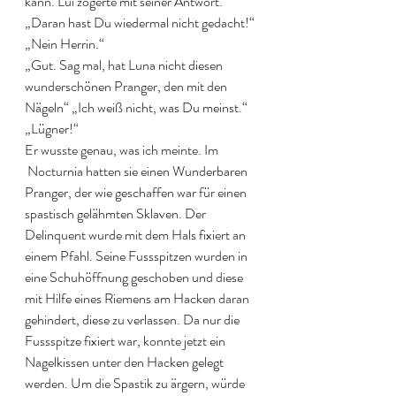
kann. Lui zögerte mit seiner Antwort. 
„Daran hast Du wiedermal nicht gedacht!“ 
„Nein Herrin.“
„Gut. Sag mal, hat Luna nicht diesen 
wunderschönen Pranger, den mit den 
Nägeln“ „Ich weiß nicht, was Du meinst.“ 
„Lügner!“
Er wusste genau, was ich meinte. Im 
 Nocturnia hatten sie einen Wunderbaren 
Pranger, der wie geschaffen war für einen 
spastisch gelähmten Sklaven. Der 
Delinquent wurde mit dem Hals fixiert an 
einem Pfahl. Seine Fussspitzen wurden in 
eine Schuhöffnung geschoben und diese 
mit Hilfe eines Riemens am Hacken daran 
gehindert, diese zu verlassen. Da nur die 
Fussspitze fixiert war, konnte jetzt ein 
Nagelkissen unter den Hacken gelegt 
werden. Um die Spastik zu ärgern, würde 