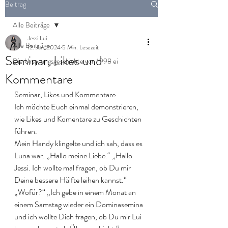
Beitrag
Alle Beiträge
Jessi Lui
Alle Beiträge
12. Jan. 2024
5 Min. Lesezeit
Seminar, Likes und
Die Ursprungsgeschichte von 1998 ei
Kommentare
Seminar, Likes und Kommentare
Ich möchte Euch einmal demonstrieren, 
wie Likes und Komentare zu Geschichten 
führen.
Mein Handy klingelte und ich sah, dass es 
Luna war. „Hallo meine Liebe.“ „Hallo 
Jessi. Ich wollte mal fragen, ob Du mir 
Deine bessere Hälfte leihen kannst.“ 
„Wofür?“ „Ich gebe in einem Monat an 
einem Samstag wieder ein Dominasemina 
und ich wollte Dich fragen, ob Du mir Lui 