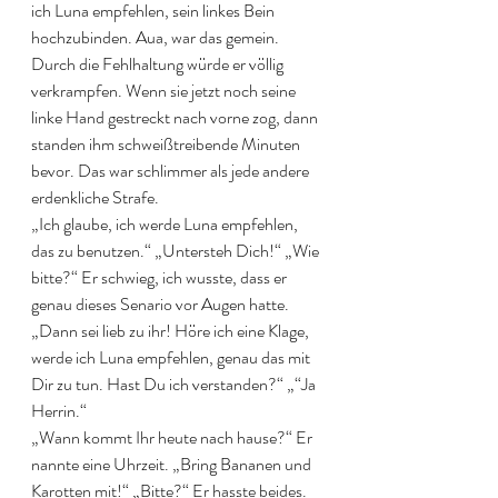
ich Luna empfehlen, sein linkes Bein 
hochzubinden. Aua, war das gemein. 
Durch die Fehlhaltung würde er völlig 
verkrampfen. Wenn sie jetzt noch seine 
linke Hand gestreckt nach vorne zog, dann 
standen ihm schweißtreibende Minuten 
bevor. Das war schlimmer als jede andere 
erdenkliche Strafe.
„Ich glaube, ich werde Luna empfehlen, 
das zu benutzen.“ „Untersteh Dich!“ „Wie 
bitte?“ Er schwieg, ich wusste, dass er 
genau dieses Senario vor Augen hatte.
„Dann sei lieb zu ihr! Höre ich eine Klage, 
werde ich Luna empfehlen, genau das mit 
Dir zu tun. Hast Du ich verstanden?“ „“Ja 
Herrin.“
„Wann kommt Ihr heute nach hause?“ Er 
nannte eine Uhrzeit. „Bring Bananen und 
Karotten mit!“ „Bitte?“ Er hasste beides. 