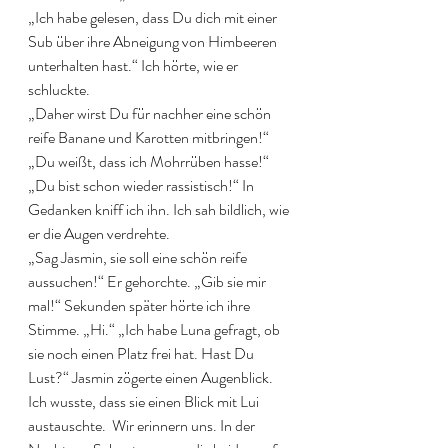
„Ich habe gelesen, dass Du dich mit einer 
Sub über ihre Abneigung von Himbeeren 
unterhalten hast.“ Ich hörte, wie er 
schluckte.
„Daher wirst Du für nachher eine schön 
reife Banane und Karotten mitbringen!“ 
„Du weißt, dass ich Mohrrüben hasse!“ 
„Du bist schon wieder rassistisch!“ In 
Gedanken kniff ich ihn. Ich sah bildlich, wie 
er die Augen verdrehte.
„Sag Jasmin, sie soll eine schön reife 
aussuchen!“ Er gehorchte. „Gib sie mir 
mal!“ Sekunden später hörte ich ihre 
Stimme. „Hi.“ „Ich habe Luna gefragt, ob 
sie noch einen Platz frei hat. Hast Du 
Lust?“ Jasmin zögerte einen Augenblick. 
Ich wusste, dass sie einen Blick mit Lui 
austauschte.  Wir erinnern uns. In der 