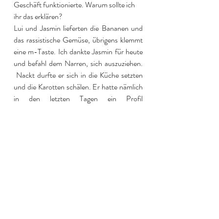
Geschäft funktionierte. Warum sollte ich 
ihr das erklären?  
Lui und Jasmin lieferten die Bananen und 
das rassistische Gemüse, übrigens klemmt 
eine m-Taste. Ich dankte Jasmin für heute 
und befahl dem Narren, sich auszuziehen. 
 Nackt durfte er sich in die Küche setzten 
und die Karotten schälen. Er hatte nämlich 
in den letzten Tagen ein Profil 
angeschrieben, dass meine Geschichte 
geliked hatte und hatte sich auf einen 
Befehl hin für den Like bedankt. Dabei war 
ihm aufgefallen, dass dort stand, dass sie 
Himbeeren hassen würde. Die beiden 
hatten kommuniziert und Lui hatte ihr 
anvertraut, dass es ihm mit Karotten und 
Bananen ähnlich ging. Er hatte mit ihr 
kommuniziert, und sich darüber 
ausgetauscht. Hätte er es nicht getan und 