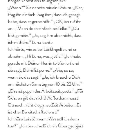
borgen kannst als Übungsobjekt.“ 
„Wann?“ Sie nannte mir ein Datum. „Klar, 
frag ihn einfach. Sag ihm, dass ich gesagt 
habe, dass er gerne hilft.“ „OK, ich ruf ihn 
an. „ Mach doch einfach ne Telko.“ „Du 
bist gemein.“ „Ja, sag ihm aber nicht, dass 
ich mithöre.“ Luna lachte.
Ich hörte, wie es bei Lui klingelte und er 
abnahm. „Hi Luna, was gibtˋs.“ „Ich habe 
gerade mit Deiner Herrin telefoniert und 
sie sagt, Du hilfst gerne.“ „Aha, so so, 
wenn sie das sagt.“ „Ja, ich brauche Dich 
am nächsten Samstag von 10 bis 22 Uhr.“ 
„Das ist gegen das Arbeitszeitgesetz.“ „Für 
Sklaven gilt das nicht! Außerdem musst 
Du auch nicht die ganze Zeit Arbeiten. Es 
ist eher Bereitschaftsdienst.“
Ich höre Lui stöhnen: „Was soll ich denn 
tun?“ „Ich brauche Dich als Übungsobjekt 