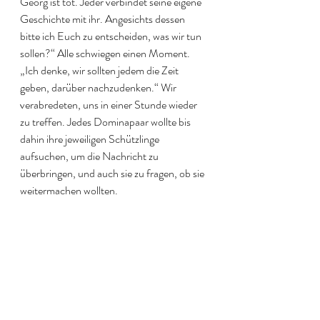
Georg ist tot. Jeder verbindet seine eigene 
Geschichte mit ihr. Angesichts dessen 
bitte ich Euch zu entscheiden, was wir tun 
sollen?“ Alle schwiegen einen Moment. 
„Ich denke, wir sollten jedem die Zeit 
geben, darüber nachzudenken.“ Wir 
verabredeten, uns in einer Stunde wieder 
zu treffen. Jedes Dominapaar wollte bis 
dahin ihre jeweiligen Schützlinge 
aufsuchen, um die Nachricht zu 
überbringen, und auch sie zu fragen, ob sie 
weitermachen wollten.
https://soundcloud.com/lieblingsfalle/urlau
b-teil-10-1-was-tun-1