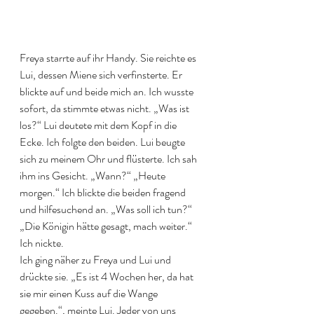
Freya starrte auf ihr Handy. Sie reichte es 
Lui, dessen Miene sich verfinsterte. Er 
blickte auf und beide mich an. Ich wusste 
sofort, da stimmte etwas nicht. „Was ist 
los?“ Lui deutete mit dem Kopf in die 
Ecke. Ich folgte den beiden. Lui beugte 
sich zu meinem Ohr und flüsterte. Ich sah 
ihm ins Gesicht. „Wann?“ „Heute 
morgen.“ Ich blickte die beiden fragend 
und hilfesuchend an. „Was soll ich tun?“ 
„Die Königin hätte gesagt, mach weiter.“ 
Ich nickte.
Ich ging näher zu Freya und Lui und 
drückte sie. „Es ist 4 Wochen her, da hat 
sie mir einen Kuss auf die Wange 
gegeben.“, meinte Lui. Jeder von uns 