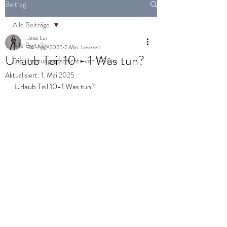
Beitrag
Alle Beiträge
Jessi Lui
Alle Beiträge
24. Apr. 2025
2 Min. Lesezeit
Urlaub Teil 10 - 1 Was tun?
Die Ursprungsgeschichte von 1998 ei
Aktualisiert:
1. Mai 2025
Urlaub Teil 10-1 Was tun?