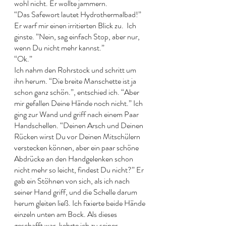
wohl nicht. Er wollte jammern. 
“Das Safewort lautet Hydrothermalbad!” 
Er warf mir einen irritierten Blick zu.  Ich 
ginste. ”Nein, sag einfach Stop, aber nur,  
wenn Du nicht mehr kannst.” 
“Ok.” 
Ich nahm den Rohrstock und schritt um 
ihn herum. “Die breite Manschette ist ja 
schon ganz schön.”, entschied ich. “Aber 
mir gefallen Deine Hände noch nicht.” Ich 
ging zur Wand und griff nach einem Paar 
Handschellen. “Deinen Arsch und Deinen 
Rücken wirst Du vor Deinen Mitschülern 
verstecken können, aber ein paar schöne 
Abdrücke an den Handgelenken schon 
nicht mehr so leicht, findest Du nicht?” Er 
gab ein Stöhnen von sich, als ich nach 
seiner Hand griff, und die Schelle darum 
herum gleiten ließ. Ich fixierte beide Hände 
einzeln unten am Bock. Als dieses 
geschafft war, kehrte ich zu seiner 