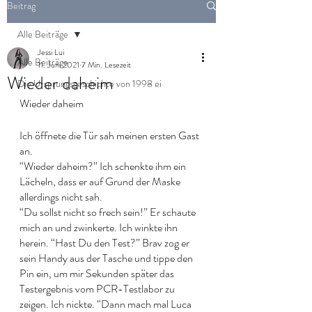
Beitrag
Alle Beiträge
Jessi Lui
Alle Beiträge
11. Juni 2021
7 Min. Lesezeit
Wieder daheim
Die Ursprungsgeschichte von 1998 ei
Wieder daheim
Ich öffnete die Tür sah meinen ersten Gast 
an. 
“Wieder daheim?” Ich schenkte ihm ein 
Lächeln, dass er auf Grund der Maske 
allerdings nicht sah. 
“Du sollst nicht so frech sein!” Er schaute 
mich an und zwinkerte. Ich winkte ihn 
herein. “Hast Du den Test?” Brav zog er 
sein Handy aus der Tasche und tippe den 
Pin ein, um mir Sekunden später das 
Testergebnis vom PCR-Testlabor zu 
zeigen. Ich nickte. “Dann mach mal Luca 