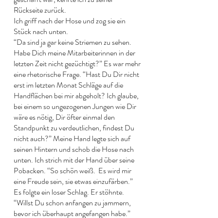
Rückseite zurück. 
Ich griff nach der Hose und zog sie ein 
Stück nach unten. 
“Da sind ja gar keine Striemen zu sehen. 
Habe Dich meine Mitarbeiterinnen in der 
letzten Zeit nicht gezüchtigt?” Es war mehr 
eine rhetorische Frage. “Hast Du Dir nicht 
erst im letzten Monat Schläge auf die 
Handflächen bei mir abgeholt? Ich glaube, 
bei einem so ungezogenen Jungen wie Dir 
wäre es nötig, Dir öfter einmal den 
Standpunkt zu verdeutlichen, findest Du 
nicht auch?” Meine Hand legte sich auf 
seinen Hintern und schob die Hose nach 
unten. Ich strich mit der Hand über seine 
Pobacken. “So schön weiß.  Es wird mir 
eine Freude sein, sie etwas einzufärben.” 
Es folgte ein loser Schlag. Er stöhnte. 
“Willst Du schon anfangen zu jammern, 
bevor ich überhaupt angefangen habe.” 