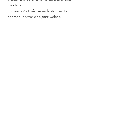
zuckte er. 
Es wurde Zeit, ein neues Instrument zu 
nehmen. Es war eine ganz weiche 
Peitsche, mit der ich sein Adrenalin weiter 
steigerte. 
“Weißt Du, warum Du Rosa anhast?” 
Bevor er die Frage beantworten konnte, 
tat ich es: 
“Weil Du es in Deiner Widerrede benutzt 
haben sollst, und es als Beleidigung 
verwendet hast. Darum steckst Du jetzt im 
Rosa Outfit.” 
Ich zog mit der Peitsche durch und ihm 
entfuhr ein Schrei. Sofort streichelte ich 
ihn und fragte scheinbar besorgt.”Hat sich 
der Kleine weh getan.” 
“Nein Du.” Es war keine Frage, sondern 
eine starke Behauptung. Außerdem war es 
eine Anmaßung.
“So, Personalpronomen der 2. Person 