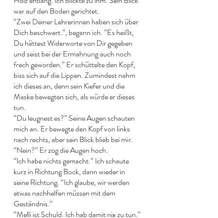
Holz entlang. Ich blickte zu ihm. Sein Blick 
war auf den Boden gerichtet. 
“Zwei Deiner Lehrerinnen haben sich über 
Dich beschwert.”, begann ich. “Es heißt, 
Du hättest Widerworte von Dir gegeben 
und seist bei der Ermahnung auch noch 
frech geworden.” Er schüttelte den Kopf, 
biss sich auf die Lippen. Zumindest nahm 
ich dieses an, denn sein Kiefer und die 
Maske bewegten sich, als würde er dieses 
tun.
“Du leugnest es?” Seine Augen schauten 
mich an. Er bewegte den Kopf von links 
nach rechts, aber sein Blick blieb bei mir. 
“Nein?” Er zog die Augen hoch. 
“Ich habe nichts gemacht.” Ich schaute 
kurz in Richtung Bock, dann wieder in 
seine Richtung. “Ich glaube, wir werden 
etwas nachhelfen müssen mit dem 
Geständnis.” 
“Melli ist Schuld. Ich hab damit nix zu tun.” 