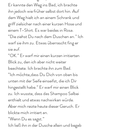
Er kannte den Weg ins Bad, ich brachte 
ihn jedoch wie früher selbst dort hin. Auf 
dem Weg hielt ich an einem Schrank und 
griff zielsicher nach einer kurzen Hose und 
einem T-Shirt. Es war beides in Rosa. 
“Die ziehst Du nach dem Duschen an.” Ich 
warf sie ihm zu. Etwas überrascht fing er 
sie auf. 
“OK.” Er warf mir einen kurzen irritierten 
Blick zu, den ich aber nicht weiter 
beachtete. Ich brachte ihn zum Bad. 
“Ich möchte,dass Du Dich von oben bis 
unten mit der Seife einseifst, die ich Dir 
hingestellt habe.” Er warf mir einen Blick 
zu. Ich wusste, dass das Shampoo Salbei 
enthielt und etwas nachwirken würde. 
Aber mich reizte heute dieser Geruch. Er 
blickte mich irritiert an.
“Wenn Du es sagst.” 
Ich ließ ihn in der Dusche allein und begab 