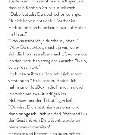
ausdenken.” Ich sah ihm in die Augen, so 
dass sein Kopf ein Stück zurück wich. 
“Dabei bettelst Du doch schon solange. 
Nur ich kann nichts dafür. Verbot ist 
Verbot, und ich habe keine Lust auf Polizei 
im Haus.” 
“Das verstehe ich ja durchaus,  aber…” 
“Aber Du dachtest, macht ja nix, wenn 
sich die Herrin strafbar macht.”, vollendete 
ich den Satz. Er verzog das Gesicht. “Nein, 
so war das nicht.” 
Ich blinzelte ihm zu.”Ich hab Dich schon 
verstanden.” Er blickte zu Boden. Ich 
nahm eine HolzBox in die Hand, in die ich 
ihn zwischen zwei Ausflügen ins 
Nebenzimmer den Tribut legen ließ. 
“Du wirst Dich jetzt hier ausziehen und 
dann bringe ich Dich ins Bad. Während Du 
den Gestank von Dir wäscht, werde ich 
hier etwas vorbereiten!” 
Er nickte und begann, sich auszuziehen. 