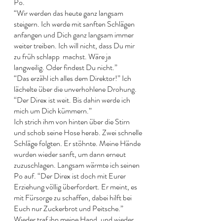
Po. 
“Wir werden das heute ganz langsam 
steigern. Ich werde mit sanften Schlägen 
anfangen und Dich ganz langsam immer 
weiter treiben. Ich will nicht, dass Du mir 
zu früh schlapp  machst. Wäre ja 
langweilig. Oder findest Du nicht.” 
“Das erzähl ich alles dem Direktor!” Ich 
lächelte über die unverhohlene Drohung. 
“Der Direx ist weit. Bis dahin werde ich 
mich um Dich kümmern.” 
Ich strich ihm von hinten über die Stirn 
und schob seine Hose herab. Zwei schnelle 
Schläge folgten. Er stöhnte. Meine Hände 
wurden wieder sanft, um dann erneut 
zuzuschlagen. Langsam wärmte ich seinen 
Po auf. “Der Direx ist doch mit Eurer 
Erziehung völlig überfordert. Er meint, es 
mit Fürsorge zu schaffen, dabei hilft bei 
Euch nur Zuckerbrot und Peitsche.” 
Wieder traf ihn meine Hand, und wieder 