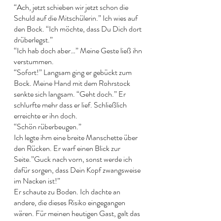
“Ach, jetzt schieben wir jetzt schon die 
Schuld auf die Mitschülerin.” Ich wies auf 
den Bock. “Ich möchte, dass Du Dich dort 
drüberlegst.” 
“Ich hab doch aber…” Meine Geste ließ ihn 
verstummen. 
“Sofort!” Langsam ging er gebückt zum 
Bock. Meine Hand mit dem Rohrstock 
senkte sich langsam. “Geht doch.” Er 
schlurfte mehr dass er lief. Schließlich 
erreichte er ihn doch. 
“Schön rüberbeugen.” 
Ich legte ihm eine breite Manschette über 
den Rücken. Er warf einen Blick zur 
Seite.”Guck nach vorn, sonst werde ich 
dafür sorgen, dass Dein Kopf zwangsweise 
im Nacken ist!”
Er schaute zu Boden. Ich dachte an 
andere, die dieses Risiko eingegangen 
wären. Für meinen heutigen Gast, galt das 