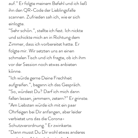
auf.” Er folgte meinem Befehl und ich ließ 
ihn den QR-Code der Lieblingsfalle 
scannen. Zufrieden sah ich, wie er sich 
einlogte. 
“Sehr schön.”, stellte ich fest. Ich nickte 
und schickte mich an in Richtung dem 
Zimmer, dass ich vorbereitet hatte. Er 
folgte mir. Wir setzten uns an einen 
schmalen Tisch und ich fragte, ob ich ihm 
vor der Session noch etwas anbieten 
könne. 
“Ich würde gerne Deine Frechheit 
aufgreifen.”, begann ich das Gespräch. 
“So, würdest Du? Darf ich mich dann 
fallen lassen, jammern, zetern?” Er grinste. 
“Am Liebsten würde ich mit ein paar 
Ohrfeigen bei Dir anfangen, aber leider 
verbietet uns das die Corona-
Schutzverordnung.” Er zwinkerte. 
“Dann musst Du Dir wohl etwas anderes 