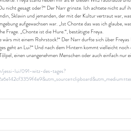
entierte. Freya stand neben mir als er diesen Witz raushaute und
Du nicht gesagt oder?“ Der Narr grinste. Ich achtete nicht auf i
din, Sklavin und jemanden, der mit der Kultur vertraut war, was 
Umgebung aufgewachsen war. „Ist Chonte das was ich glaube, was
he Frage. „Chonte ist die Hure.“, bestätigte Freya.
e wärs mit einem Rohrstock!“ Der Narr durfte sich über Freyas 
s geht an Lui!“ Und nach dem Hintern kommt vielleicht noch d
Tölpel, einen unangenehmen Menschen oder auch einfach nur e
/jessi-lui/091-witz-des-tages?
a6e142cf3359f4e9&utm_source=clipboard&utm_medium=te