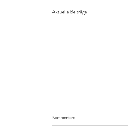
Aktuelle Beiträge
SMJG und die Folgen bzw der
Kommentare
faule Apfel.