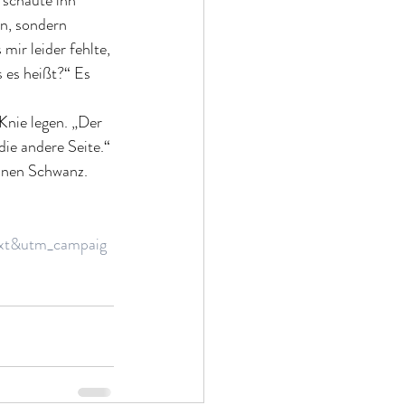
 schaute ihn 
hn, sondern 
mir leider fehlte, 
 es heißt?“ Es 
Knie legen. „Der 
ie andere Seite.“ 
inen Schwanz.
xt&utm_campaig