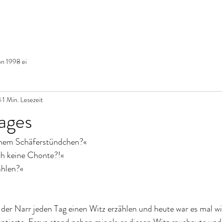
on 1998 ei
4
1 Min. Lesezeit
ages
einem Schäferstündchen?«
ch keine Chonte?!«
ahlen?«
 der Narr jeden Tag einen Witz erzählen und heute war es mal wi