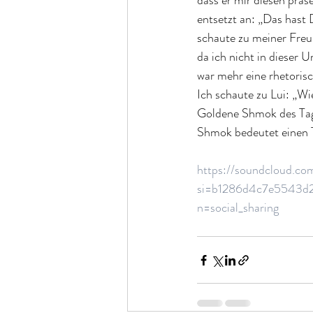
dass er mir diesen präs
entsetzt an: „Das hast 
schaute zu meiner Freun
da ich nicht in dieser 
war mehr eine rhetorisc
Ich schaute zu Lui: „Wi
Goldene Shmok des Tage
Shmok bedeutet einen 
https://soundcloud.com
si=b1286d4c7e5543d2
n=social_sharing