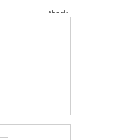
Alle ansehen
ub
renze